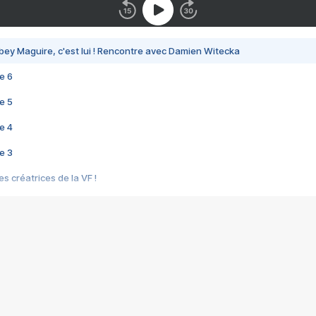
bey Maguire, c'est lui ! Rencontre avec Damien Witecka
e 6
e 5
e 4
e 3
s créatrices de la VF !
e 2
e 1
e Mektoub My Love arrive enfin ! Rencontre avec Shaïn Boumedine et Sal
i : après Toni en famille
elle réalise le bouleversant Dites lui que je l'aime