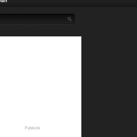
tact
Publicité