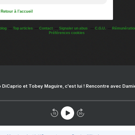
Retour à l'accueil
blog
Top articles
Contact
Signaler un abus
C.G.U.
Rémunération
Préférences cookies
 DiCaprio et Tobey Maguire, c'est lui ! Rencontre avec Dam