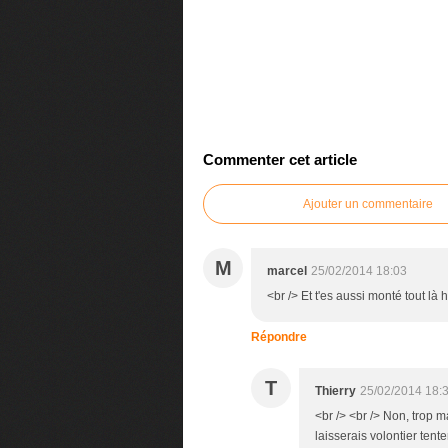
Commenter cet article
Ajouter un commentaire
M
marcel
25/02/2014 18:03
<br /> Et t'es aussi monté tout là 
Répondre
T
Thierry
25/02/2014 18:
<br /> <br /> Non, trop 
laisserais volontier tente