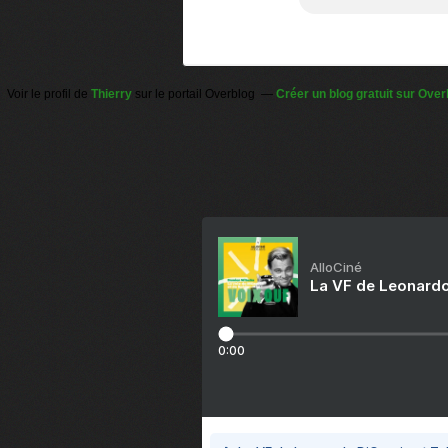
Voir le profil de
Thierry
sur le portail Overblog
Créer un blog gratuit sur Over
AlloCiné
La VF de Leonardo
0:00