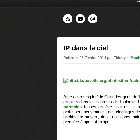
A
IP dans le ciel
Publié le 25 Février 2014 par Thierry in
Mach
Après avoir exploré le
Gers
, les gens de
en plein dans les hauteurs de Toulouse. 
normales
tenues en éveil par un Trist
professeur aveyronnais, des claquages de f
hacktiviste moyen ; donc, une après-midi 
première étape est mitigé...