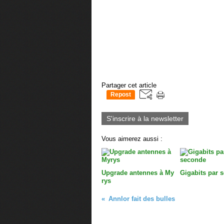
Partager cet article
Repost
0
S'inscrire à la newsletter
Vous aimerez aussi :
Upgrade antennes à My
Gigabits par 
rys
Annlor fait des bulles